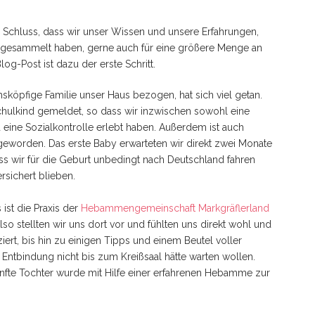
Schluss, dass wir unser Wissen und unsere Erfahrungen,
s gesammelt haben, gerne auch für eine größere Menge an
og-Post ist dazu der erste Schritt.
köpfige Familie unser Haus bezogen, hat sich viel getan.
mschulkind gemeldet, so dass wir inzwischen sowohl eine
d eine Sozialkontrolle erlebt haben. Außerdem ist auch
 geworden. Das erste Baby erwarteten wir direkt zwei Monate
ass wir für die Geburt unbedingt nach Deutschland fahren
rsichert blieben.
ist die Praxis der
Hebammengemeinschaft Markgräflerland
so stellten wir uns dort vor und fühlten uns direkt wohl und
iert, bis hin zu einigen Tipps und einem Beutel voller
er Entbindung nicht bis zum Kreißsaal hätte warten wollen.
fünfte Tochter wurde mit Hilfe einer erfahrenen Hebamme zur