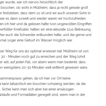
er wurde, war ich nervös hinsichtlich der
bisschen, ob wohl in Müllheim, dass ja nicht gerade groß
aber feststellen, dass dem so ist und wir auch unseren Sohn in
ar es dann soweit und wieder waren wir hochzufrieden.
n ich hier und da gelesen hatte (von ungewollten Eingriffen
füllter Kreißsäle), hatten wir eine akkurate 1zu1-Betreuung
er auch die Schwester entbunden hatte, und die gerne und
esmal sogar eine Geburt im Wasser möglich war.
er Weg für uns als optimal erwiesen hat. Müllheim ist von
n 30 - Minuten noch gut zu erreichen und der Weg lohnt
will, auf jeden Fall, vor allem wenn man bedenkt, dass
on wenigstens 20-30 Minuten weit entfernt gewesen wäre.
ebammenpraxis gehen, da ich hier vor Ort keine
ann tatsächlich ein bisschen schwierig werden, da die
 Sicher kann man sich aber bei einer ansässigen
bläufe und Formalitäten geregelt sind, wenn man in der