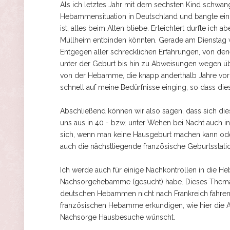
Als ich letztes Jahr mit dem sechsten Kind schwang
Hebammensituation in Deutschland und bangte ein 
ist, alles beim Alten bliebe. Erleichtert durfte ich 
Müllheim entbinden könnten. Gerade am Dienstag w
Entgegen aller schrecklichen Erfahrungen, von dene
unter der Geburt bis hin zu Abweisungen wegen über
von der Hebamme, die knapp anderthalb Jahre vorh
schnell auf meine Bedürfnisse einging, so dass di
Abschließend können wir also sagen, dass sich dies
uns aus in 40 - bzw. unter Wehen bei Nacht auch i
sich, wenn man keine Hausgeburt machen kann oder 
auch die nächstliegende französische Geburtsstati
Ich werde auch für einige Nachkontrollen in die H
Nachsorgehebamme (gesucht) habe. Dieses Thema k
deutschen Hebammen nicht nach Frankreich fahren.
französischen Hebamme erkundigen, wie hier die A
Nachsorge Hausbesuche wünscht.