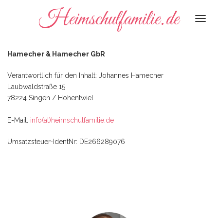
Heimschulfamilie.de
Togg
navi
Hamecher & Hamecher GbR
Verantwortlich für den Inhalt: Johannes Hamecher
Laubwaldstraße 15
78224 Singen / Hohentwiel
E-Mail:
info(at)heimschulfamilie.de
Umsatzsteuer-IdentNr: DE266289076