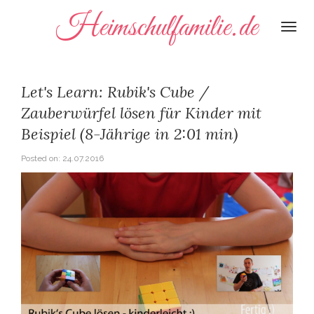
Heimschulfamilie.de
Togg
navi
Let's Learn: Rubik's Cube /
Zauberwürfel lösen für Kinder mit
Beispiel (8-Jährige in 2:01 min)
Posted on:
24.07.2016